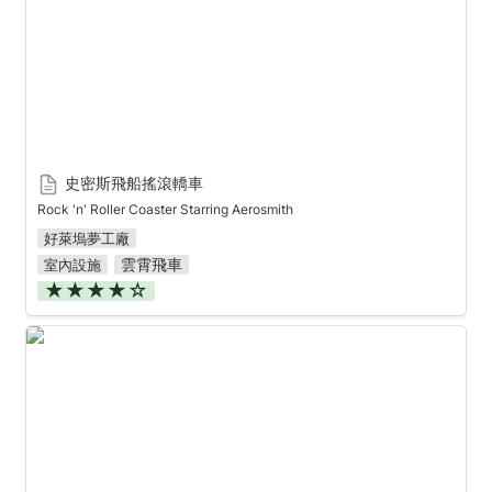
史密斯飛船搖滾轎車
Rock 'n' Roller Coaster Starring Aerosmith
好萊塢夢工廠
雲霄飛車
室內設施
★★★★☆
七個小矮人礦車歷險記