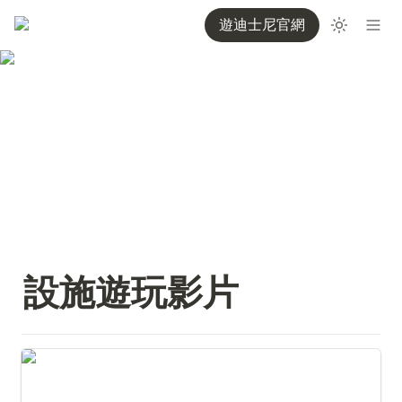
遊迪士尼官網
設施遊玩影片
星際異攻隊：突圍任務