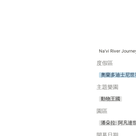
Na'vi River Journe
度假區
奧蘭多迪士尼世
主題樂園
動物王國
園區
潘朵拉: 阿凡達世界 P
開幕日期