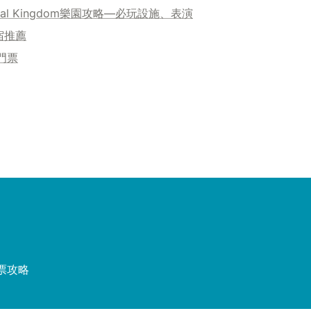
al Kingdom樂園攻略—必玩設施、表演
宿推薦
門票
票攻略