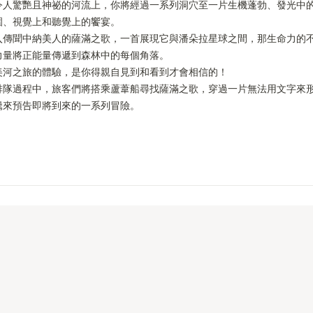
令人驚艷且神祕的河流上，你將經過一系列洞穴至一片生機蓬勃、發光中
、視覺上和聽覺上的饗宴。

入傳聞中納美人的薩滿之歌，一首展現它與潘朵拉星球之間，那生命力的
量將正能量傳遞到森林中的每個角落。

美河之旅的體驗，是你得親自見到和看到才會相信的！

排隊過程中，旅客們將搭乘蘆葦船尋找薩滿之歌，穿過一片無法用文字來
騰來預告即將到來的一系列冒險。