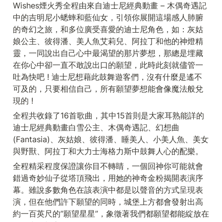
Wishes煙火秀全程由來自迪士尼經典動畫 – 木偶奇遇記
中的吉明尼小蟋蟀和藍仙女，引領你展開這場感人肺腑
的奇幻之旅，和多位廣受喜愛的迪士尼角色，如：灰姑
娘公主、彼得潘、美人魚艾莉兒、阿拉丁和他的神燈精
靈，一同說出自己心中最渴望的那片夢想，那總是埋藏
在你心中卻一直不敢說出口的願望，此時此刻就儘管一
吐為快吧 ! 迪士尼想藉此鼓舞遊客們，沒有什麼是遙不
可及的，只要相信自己，所有願望夢想能會像魔法般兌
現的 !
全程共收錄了16首歌曲，其中15首則是大家耳熟能詳的
迪士尼經典動畫白雪公主、木偶奇遇記、幻想曲
(Fantasia)、灰姑娘、彼得潘、睡美人、小美人魚、美女
與野獸、阿拉丁和大力士海格力斯中鼓舞人心的配樂。
全程精采程度保證讓你目不轉睛，一個回神你可能就會
錯過奇妙仙子從塔頂飛出，用她的神奇金粉揭開表演序
幕。雖說多數角色在該表演中都是以聲音的方式呈現表
演，但在他們許下願望的同時，城堡上方都會發射出高
約一百英尺的”願望星星”，象徵著我們都願望都能綻放在