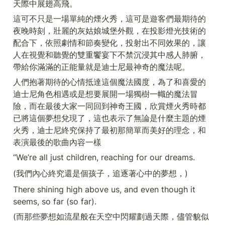
天際中展翅高飛。
這可不只是一場單純的煙火秀，這可是遊客們最期待的
夜晚時刻，壯麗的灰姑娘城堡外觀，在投影燈光技術的
配合下，依照劇情和節奏變化，投射出不同效果的，讓
人在視覺和聽覺的雙重饗宴下不禁沉浸其中感人肺腑，
帶給你滿滿的正能量就是迪士尼最神奇的魔法呢。
人們抱著期待的心情抵達這個魔法國度，為了和喜愛的
迪士尼角色相遇或是想要展開一場獨樹一幟的魔法冒
險，而在最後大家一同回到神奇王國，欣賞煙火秀時都
已將這個夢想兌現了，這也表示了無論是什麼主題的煙
火秀，迪士尼終究保持了最初那簡單而美好的理念，和
表演最後的歌曲內容一樣
“We’re all just children, reaching for our dreams.
(我們內心終究還是個孩子，追逐著心中的夢想，)
There shining high above us, and even though it 
seems, so far (so far).
(而那些夢想如流星般在天空中閃耀劃過天際，儘管貌似