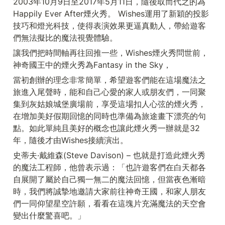
2003年10月9日至2017年5月11日，隨後取而代之的為
Happily Ever After煙火秀。 Wishes運用了新穎的投影
技巧和燈光科技，使得表演效果更逼真動人，帶給遊客
們無法擬比的魔法視覺體驗。
讓我們把時間軸再往回推一些，Wishes煙火秀問世前，
神奇國王中的煙火秀為Fantasy in the Sky，
當初創辦的理念非常簡單，希望遊客們能在這場魔法之
旅進入尾聲時，能和自己心愛的家人或朋友們，一同聚
集到灰姑娘城堡廣場前，享受這場扣人心弦的煙火秀，
在增加美好假期回憶的同時也準備為旅途畫下漂亮的句
點。如此單純且美好的概念也讓此煙火秀一辦就是32
年，隨後才由Wishes接續演出。
史蒂夫·戴維森(Steve Davison) – 也就是打造此煙火秀
的魔法工程師，他曾表示過：「也許遊客們在白天都各
自展開了屬於自己獨一無二的魔法回憶，但當夜色漸暗
時，我們將誠摯地邀請大家前往神奇王國，和家人朋友
們一同仰望星空許願，看看在這塊片充滿魔法的天空會
變出什麼驚喜吧。」