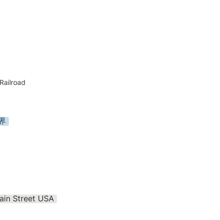
Railroad
界
 Street USA