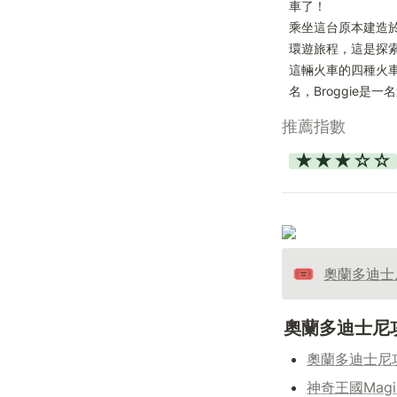
車了！

乘坐這台原本建造於
環遊旅程，這是探
這輛火車的四種火車頭依Walt
名，Broggie
推薦指數
★★★☆☆
🎟️
奧蘭多迪士
奧蘭多迪士尼
奧蘭多迪士尼
神奇王國Magi