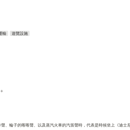
運輸
遊覽設施
e+
作聲、輪子的喀喀聲、以及蒸汽火車的汽笛聲時，代表是時候坐上《迪士