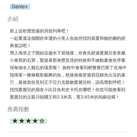
Genie+
介紹
搭上這歌聲悠揚的貝殼列車吧！

一起重溫這個關於幸運的小美人魚如何找到真愛和她的腳的經
典童話吧！

潛入海浪之下開始這趟水下冒險後，你會先經過愛麗兒拿來藏
小東西的石窟，緊接著那身歷其境的特效和手繪動畫會依序重
現每個令人難忘的場景喔！ 旅程中會看到螃蟹賽巴斯丁在海中
指揮著一條條載歌載舞的魚，然後偷偷穿過邪惡鰻魚出沒的巢
穴，最後當你見到王子亞力克親吻愛麗兒時，請高聲歡呼吧！

找找愛麗兒的朋友小比目魚和史卡托在哪吧！你也可能會看到
愛麗兒的父親川頓國王和2.3米高，寬3.65米的烏蘇拉喔！
推薦指數
★★★★☆