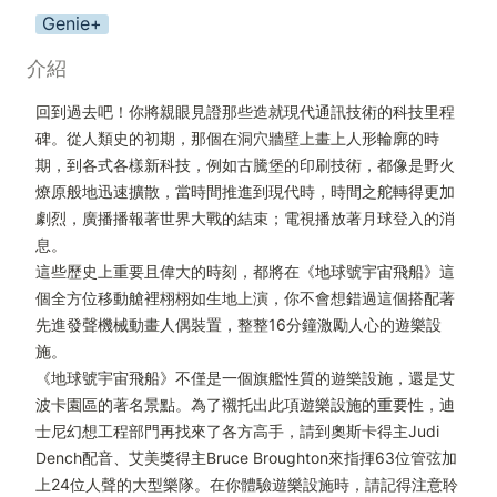
Genie+
介紹
回到過去吧！你將親眼見證那些造就現代通訊技術的科技里程
碑。從人類史的初期，那個在洞穴牆壁上畫上人形輪廓的時
期，到各式各樣新科技，例如古騰堡的印刷技術，都像是野火
燎原般地迅速擴散，當時間推進到現代時，時間之舵轉得更加
劇烈，廣播播報著世界大戰的結束；電視播放著月球登入的消
息。

這些歷史上重要且偉大的時刻，都將在《地球號宇宙飛船》這
個全方位移動艙裡栩栩如生地上演，你不會想錯過這個搭配著
先進發聲機械動畫人偶裝置，整整16分鐘激勵人心的遊樂設
施。

《地球號宇宙飛船》不僅是一個旗艦性質的遊樂設施，還是艾
波卡園區的著名景點。為了襯托出此項遊樂設施的重要性，迪
士尼幻想工程部門再找來了各方高手，請到奧斯卡得主Judi 
Dench配音、艾美獎得主Bruce Broughton來指揮63位管弦加
上24位人聲的大型樂隊。在你體驗遊樂設施時，請記得注意聆