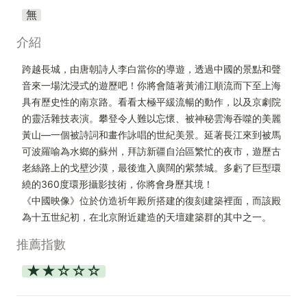
無
介紹
跨越長城，由唐朝詩人李白當你的導遊，透過中國的景點和聲
音來一場沈浸式的遊歷吧！你將會隨著黃浦江順流而下至上海
具有歷史性的南京路。看看太極平緩流暢的動作，以及京劇院
的靈活雜技表演。攀登令人難以忘懷、被神秘雲海吞噬的美麗
黃山—一個被詩詞和畫作詠唱的世紀美景。延著長江來到被馬
可波羅喻為水鄉的蘇州，拜訪新疆自治區繁忙的夜市，遊歷古
老絲路上的戈壁沙漠，最後進入廣闊的紫禁城。多虧了巨型環
繞的360度環形攝影技術，你將會身歷其境！

《中國映像》位於仿造祈年殿所搭建的復刻建築裡面，而該殿
為十五世紀初，在北京附近建造的天壇建築群的其中之一。
推薦指數
★★☆☆☆