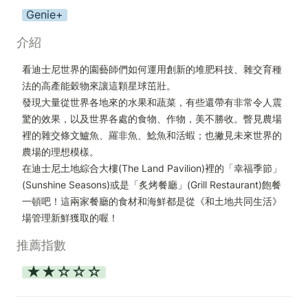
Genie+
介紹
看迪士尼世界的園藝師們如何運用創新的堆肥科技、雜交育種
法的高產能穀物來讓這顆星球茁壯。

發現大量從世界各地來的水果和蔬菜，有些還帶有非常令人震
驚的效果，以及世界各處的食物、作物，美不勝收。瞥見農場
裡的雜交條文鱸魚、羅非魚、鯰魚和活蝦；也撇見未來世界的
農場的理想模樣。

在迪士尼土地綜合大樓(The Land Pavilion)裡的「幸福季節」
(Sunshine Seasons)或是「炙烤餐廳」(Grill Restaurant)飽餐
一頓吧！這兩家餐廳的食材和海鮮都是從《和土地共同生活》
場管理新鮮獲取的喔！
推薦指數
★★☆☆☆