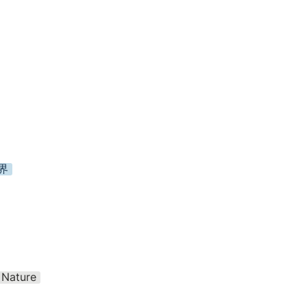
界
Nature