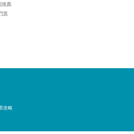
宿推薦
門票
票攻略