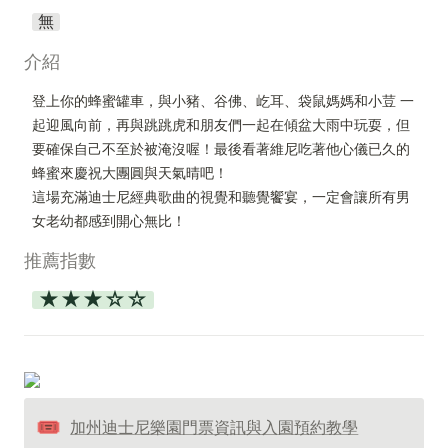
無
介紹
登上你的蜂蜜罐車，與小豬、谷佛、屹耳、袋鼠媽媽和小荳 一
起迎風向前，再與跳跳虎和朋友們一起在傾盆大雨中玩耍，但
要確保自己不至於被淹沒喔！最後看著維尼吃著他心儀已久的
蜂蜜來慶祝大團圓與天氣晴吧！ 

這場充滿迪士尼經典歌曲的視覺和聽覺饗宴，一定會讓所有男
女老幼都感到開心無比！
推薦指數
★★★☆☆
🎟️
加州迪士尼樂園門票資訊與入園預約教學