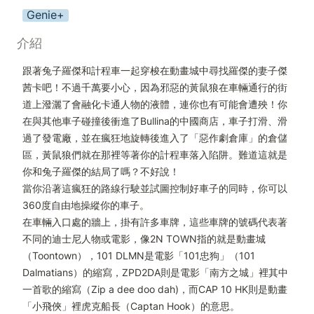
Genie+
介紹
跟著兔子羅傑和計程車一起穿梭在動畫城中尋找羅傑的妻子傑
茜卡吧！不過千萬要小心，因為邪惡的黃鼠狼在車輛通行的街
道上潑灑了會融化卡通人物的液體，連你也有可能會遭殃！你
在與其他車子碰撞後衝進了Bullina的中國商店，車子打滑、滑
過了發電廠，並在瘋狂地旋轉後進入了「惡作劇倉庫」的倉儲
區，黃鼠狼們就在那裡等著你的計程車落入陷阱。難道這就是
你和兔子羅傑的結局了嗎？不好說！

當你沿著這瘋狂的路線行駛並試圖控制好車子的同時，你可以
360度自由地操縱你的車子。

在車輛入口處的牆上，掛有許多車牌，這些車牌的號碼代表著
不同的迪士尼人物或電影，像2N TOWN指的就是動畫城
（Toontown），101 DLMN是電影「101忠狗」（101 
Dalmatians）的縮寫，ZPD2DA則是電影「南方之城」裡其中
一首歌的縮寫（Zip a dee doo dah)，而CAP 10 HK則是動畫
「小飛俠」裡虎克船長（Captan Hook）的意思。