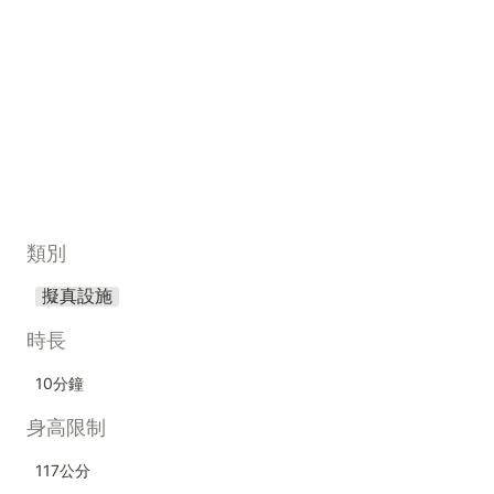
類別
擬真設施
時長
10分鐘
身高限制
117公分