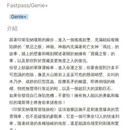
Fastpass/Genie+
Genie+
介紹
跟著印第安納瓊斯的腳步，進入一個搖搖欲墜、充滿錯綜複雜
陷阱的「禁忌之眼」神廟。神廟內充滿著死亡女神「瑪拉」的
故事，牆上的壁畫和雕刻闡述著關於她擁有「寶藏之誓」的
事，以及那些對於寶藏貪婪無度之人的復仇。

你登上顛簸的軍隊運輸車，進入命運之室，你要會面對許多不
可思議的危險，像是火山熔岩上岌岌可危的懸崖峭壁、尖叫的
木乃伊、成群的巨型昆蟲、投擲長矛的幽靈、即將倒塌的橋
樑、悄然無聲滑行靠近的蛇，以及一個超巨大的滾動巨石。 

如果你發現自己身陷危機，不要怕！擁有無人能比的勇氣和瘋
狂的瓊斯博士將會前來拯救你！

《印第安納瓊斯冒險旅程》這項遊樂設施不是刺激度爆表的雲
霄飛車，也不是緩慢的參觀車，它是一個可乘坐12人的快速列
車，隨著經過的各種險峻的地形，還是能讓你感受到刺激和驚