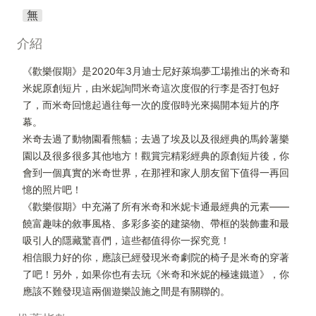
無
介紹
《歡樂假期》是2020年3月迪士尼好萊塢夢工場推出的米奇和
米妮原創短片，由米妮詢問米奇這次度假的行李是否打包好
了，而米奇回憶起過往每一次的度假時光來揭開本短片的序
幕。

米奇去過了動物園看熊貓；去過了埃及以及很經典的馬鈴薯樂
園以及很多很多其他地方！觀賞完精彩經典的原創短片後，你
會到一個真實的米奇世界，在那裡和家人朋友留下值得一再回
憶的照片吧！

《歡樂假期》中充滿了所有米奇和米妮卡通最經典的元素——
饒富趣味的敘事風格、多彩多姿的建築物、帶框的裝飾畫和最
吸引人的隱藏驚喜們，這些都值得你一探究竟！

相信眼力好的你，應該已經發現米奇劇院的椅子是米奇的穿著
了吧！另外，如果你也有去玩《米奇和米妮的極速鐵道》，你
應該不難發現這兩個遊樂設施之間是有關聯的。