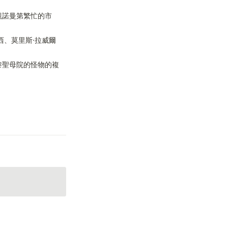
觀諾曼第繁忙的市
西、莫里斯·拉威爾
黎聖母院的怪物的複