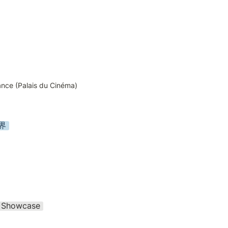
ance (Palais du Cinéma)
界
Showcase