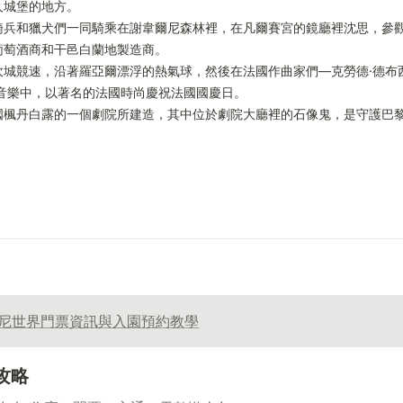
城堡的地方。

騎兵和獵犬們一同騎乘在謝韋爾尼森林裡，在凡爾賽宮的鏡廳裡沈思，參
萄酒商和干邑白蘭地製造商。

坎城競速，沿著羅亞爾漂浮的熱氣球，然後在法國作曲家們—克勞德·德布
音樂中，以著名的法國時尚慶祝法國國慶日。

國楓丹白露的一個劇院所建造，其中位於劇院大廳裡的石像鬼，是守護巴
尼世界門票資訊與入園預約教學
攻略