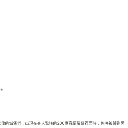
e+
宏偉的城堡們，出現在令人驚嘆的200度寬幅螢幕裡面時，你將被帶到另