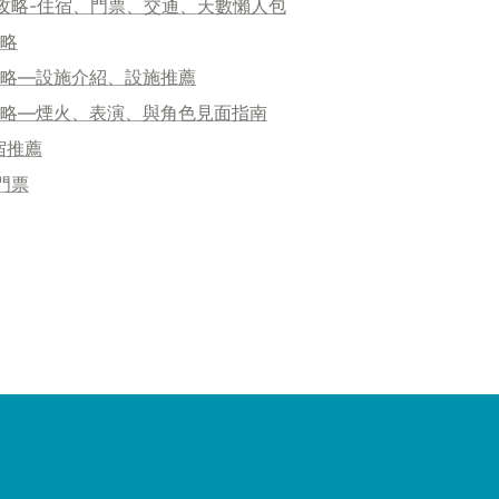
攻略-住宿、門票、交通、天數懶人包
攻略
園攻略—設施介紹、設施推薦
園攻略—煙火、表演、與角色見面指南
宿推薦
門票