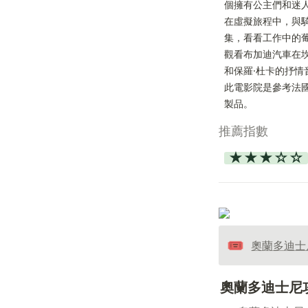
個擁有公主們和迷人
在虛擬旅程中，與
集，看看工作中的葡
觀看布加迪汽車在
和保羅·杜卡的抒情
此電影院是參考法
製品。
推薦指數
★★★☆☆
🎟️
奧蘭多迪士
奧蘭多迪士尼