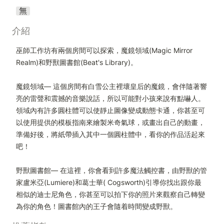
無
介紹
巫師工作坊有兩個房間可以探索，魔鏡領域(Magic Mirror 
Realm)和​​野獸圖書館(Beat's Library)。

魔鏡領域— 這個房間有白雪公主裡壞皇后的魔鏡，會伴隨著響
亮的雷聲和震撼的音樂說話，所以可能對小孩來說有點嚇人。
領域內有許多圓柱體可以使靜止圖像變成動態卡通，你甚至可
以使用提供的模板指南來繪製米奇氣球，或畫出自己的動畫，
準備好後，將紙帶插入其中一個圓柱體中，看你的作品活起來
吧！

野獸圖書館— 在這裡，你會看到許多魔法觸控書，由野獸的管
家盧米亞(Lumiere)和葛士華( Cogsworth)引導你找出跟你最
相似的迪士尼角色，你甚至可以拍下你的照片來觀察自己轉變
為你的角色！圖書館內的王子會隨着時間變成野獸。